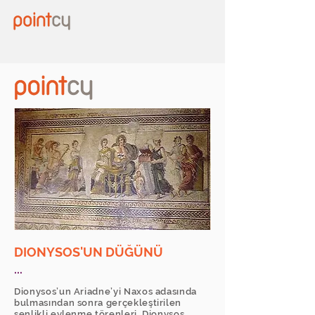
DIONYSOS'UN DÜĞÜNÜ
...
Dionysos’un Ariadne’yi Naxos adasında
bulmasından sonra gerçekleştirilen
şenlikli evlenme törenleri, Dionysos