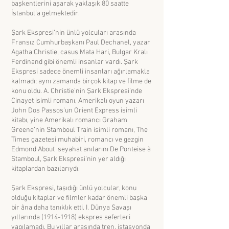
başkentlerini aşarak yaklaşık 80 saatte
İstanbul’a gelmektedir.
Şark Ekspresi’nin ünlü yolcuları arasında
Fransız Cumhurbaşkanı Paul Dechanel, yazar
Agatha Christie, casus Mata Hari, Bulgar Kralı
Ferdinand gibi önemli insanlar vardı. Şark
Ekspresi sadece önemli insanları ağırlamakla
kalmadı; aynı zamanda birçok kitap ve filme de
konu oldu. A. Christie’nin Şark Ekspresi’nde
Cinayet isimli romanı, Amerikalı oyun yazarı
John Dos Passos’un Orient Express isimli
kitabı, yine Amerikalı romancı Graham
Greene’nin Stamboul Train isimli romanı, The
Times gazetesi muhabiri, romancı ve gezgin
Edmond About seyahat anılarını De Ponteise à
Stamboul, Şark Ekspresi’nin yer aldığı
kitaplardan bazılarıydı.
Şark Ekspresi, taşıdığı ünlü yolcular, konu
olduğu kitaplar ve filmler kadar önemli başka
bir âna daha tanıklık etti. I. Dünya Savaşı
yıllarında
(1914-1918)
ekspres seferleri
yapılamadı. Bu yıllar arasında tren, istasyonda