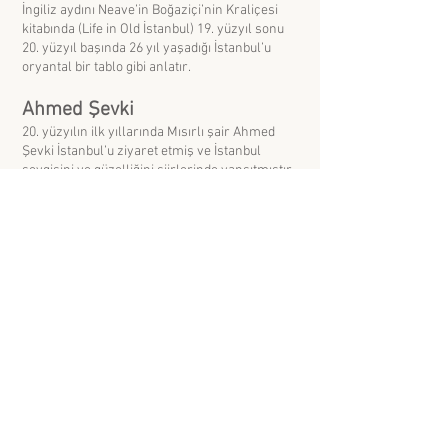
İngiliz aydını Neave’in Boğaziçi’nin Kraliçesi
kitabında (Life in Old İstanbul) 19. yüzyıl sonu
20. yüzyıl başında 26 yıl yaşadığı İstanbul’u
oryantal bir tablo gibi anlatır.
Ahmed Şevki
20. yüzyılın ilk yıllarında Mısırlı şair Ahmed
Şevki İstanbul’u ziyaret etmiş ve İstanbul
sevgisini ve güzelliğini şiirlerinde yansıtmıştır.
Petr Andreyevich Tolstoy
Rus elçisi, P. A. Tolstoy, Nevzorov’un
Serüvenleri adlı otobiyografi romanında iç
savaştan kaçan Nevzorov’un İstanbul’daki
hayatını anlatır.
Aleksey Nikolaevich Tolstoy
Rus yazar A. N. Tolstoy, Ekim Devrimi’nden
sonra Moskova’dan ayrılır ve uzun bir
seyahate çıkar. Bu seyahatin duraklarından
biri de İstanbul’dur. Tolstoy’un bu seyahatinde
oluşan kitapları, Nevzorov’un Maceraları veya