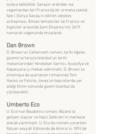
öylece bekletildi. Savaşın ardından ise
vagonlardan biri Fransa’da bir ormana çekildi.
İşte I. Dünya Savaşı’nı bitiren ateşkes
antlaşması, Alman temsilciler ile Fransız ve
İngilizler arasında Şark Ekspresi’nin 2419
numaralı vagonunda imzalandı.
Dan Brown
D. Brown’un Cehennem romanı; tarihi öğeler,
gizemli sırlarıyla İstanbul’un tarihi
mekanlarından Yerebatan Sarnıcı, Ayasofya ve
Kapalıçarşı’yı mekan edinmiştir. D. Brown’un
sinemaya da uyarlanan romanında Tom
Hanks ve Felicity Jones’un başrollerde yer
aldığı filmin sonunda gizem İstanbul’da
çözülecektir.
Umberto Eco
U. Eco’nun Baudolino romanı, Bizans’ta
gelişen olaylar ve Haçlı Seferleri’ni merkeze
alarak yazılmıştır. U. Eco bu romanı yazarken
İtalyan seyyah Edmondo de Amicis’in 1874’de