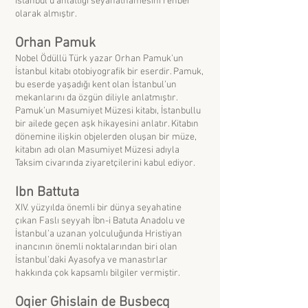
İstanbul’u anlattığı seyahatnamesini rehber
olarak almıştır.
Orhan Pamuk
Nobel Ödüllü Türk yazar Orhan Pamuk’un
İstanbul kitabı otobiyografik bir eserdir. Pamuk,
bu eserde yaşadığı kent olan İstanbul’un
mekanlarını da özgün diliyle anlatmıştır.
Pamuk’un Masumiyet Müzesi kitabı, İstanbullu
bir ailede geçen aşk hikayesini anlatır. Kitabın
dönemine ilişkin objelerden oluşan bir müze,
kitabın adı olan Masumiyet Müzesi adıyla
Taksim civarında ziyaretçilerini kabul ediyor.
Ibn Battuta
XIV. yüzyılda önemli bir dünya seyahatine
çıkan Faslı seyyah İbn-i Batuta Anadolu ve
İstanbul’a uzanan yolculuğunda Hristiyan
inancının önemli noktalarından biri olan
İstanbul’daki Ayasofya ve manastırlar
hakkında çok kapsamlı bilgiler vermiştir.
Oqier Ghislain de Busbecq