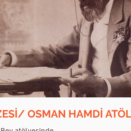
ESİ/ OSMAN HAMDİ ATÖL
Bey atölyesinde.