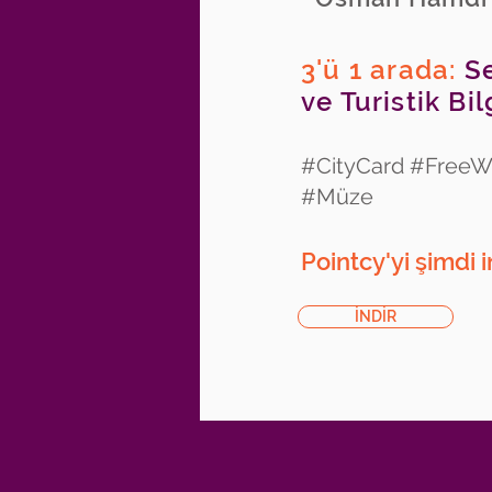
3'ü 1 arada:
Se
ve Turistik Bil
#CityCard #FreeWif
#Müze
Pointcy'yi şimdi i
İNDİR