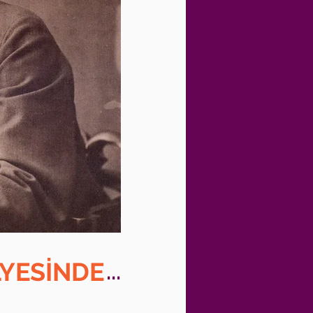
YESİNDE
...