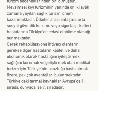
turizm seçeneklerinden biri olmuştur.
Mevsimsel kıyı turizminin yanında on iki aylık
zamana yayılan sağlık turizmi önem
kazanmaktadır. Ülkeler arası anlaşmalarla
sosyal güvenlik kurumu veya sigorta şirketleri
hastalarına Türkiye’de tedavi olabilme olanağı
sunmaktadır.
Gerek rehabilitasyona ihtiyacı olanların
gerekse diğer hastaların kaliteli ve daha
ekonomik olarak hastalığını iyileştirmek,
sağlığını korumak ve geliştirmek olan medikal
turizm için Türkiye’nin ucuzluğu başta olmak
üzere, pek çok avantajları bulunmaktadır.
Türkiye’deki termal kaynaklar Avrupa’da 1.
sırada, dünyada ise 7. sıradadır.
Türkiye’nin uygun iklimi ile tarihi ve turistik
değerleriyle sağlık amacıyla yapılan seyahatin
sonrasında keyifli bir tatille sağlık sorununun
psikolojik etkileri de ortadan
kaldırılabilmektedir. Sosyal medya
hesaplarında paylaşılan birçok içerikte, kendi
ülkesinde alabileceği bir sağlık hizmeti
bütçesiyle hem çok kaliteli sağlık hizmeti hem