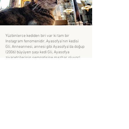
Yüzbinlerce kediden biri var ki tam bir
Instagram fenomenidir. Ayasofya’nın kedisi
Gli. Anneannesi, annesi gibi Ayasofya’da doğup
(2006) büyüyen şaşı kedi Gli, Ayasofya
ziyaretçilerinin sempatisine mazhar oluyor!
Gli’nin yanında yine Ayasofyalı olan Sırnaşık,
Karakız, Nazlı, Zilli, Pati, Kızım da ziyaretçilere
ev sahipliği yapıyor. Gli biraz şımarık ve kuru
mamayı sevmiyor, akşamları el ayak
çekildikten sonra müzedeki farelerin peşine
düşüyor. Gli, uluslararası ününü ABD Başkanı
Barack Obama’nın 2009 yılında Ayasofya’yı
ziyaretinde çektirdiği fotoğraflarla pekiştirdi.
Sevimli, şaşı kedi Gli’nin birkaç kez
ziyaretçilerin çantalarında kaçırma girişimi,
Ayasofya çalışanlarının dikkati sayesinde
önlenmiştir. Gli 2020 yılında hayatını kaybetti.
Gli’nin arkadaşları Ayasofya’nın envanterine