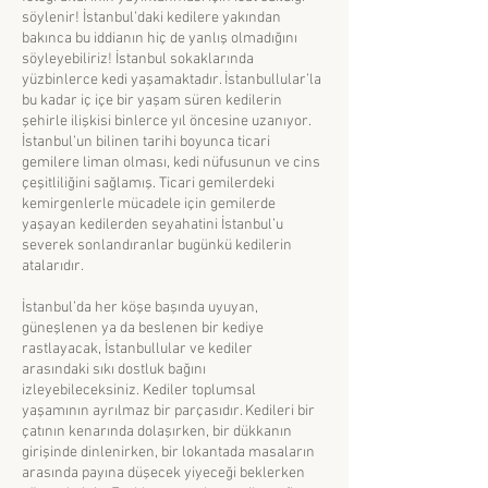
söylenir! İstanbul’daki kedilere yakından
bakınca bu iddianın hiç de yanlış olmadığını
söyleyebiliriz! İstanbul sokaklarında
yüzbinlerce kedi yaşamaktadır. İstanbullular’la
bu kadar iç içe bir yaşam süren kedilerin
şehirle ilişkisi binlerce yıl öncesine uzanıyor.
İstanbul’un bilinen tarihi boyunca ticari
gemilere liman olması, kedi nüfusunun ve cins
çeşitliliğini sağlamış. Ticari gemilerdeki
kemirgenlerle mücadele için gemilerde
yaşayan kedilerden seyahatini İstanbul’u
severek sonlandıranlar bugünkü kedilerin
atalarıdır.
İstanbul’da her köşe başında uyuyan,
güneşlenen ya da beslenen bir kediye
rastlayacak, İstanbullular ve kediler
arasındaki sıkı dostluk bağını
izleyebileceksiniz. Kediler toplumsal
yaşamının ayrılmaz bir parçasıdır. Kedileri bir
çatının kenarında dolaşırken, bir dükkanın
girişinde dinlenirken, bir lokantada masaların
arasında payına düşecek yiyeceği beklerken